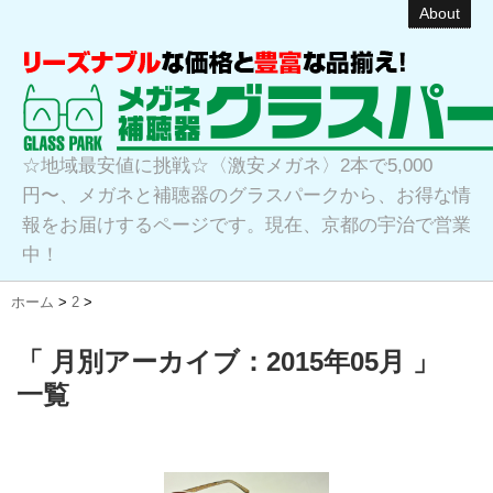
About
☆地域最安値に挑戦☆〈激安メガネ〉2本で5,000
円〜、メガネと補聴器のグラスパークから、お得な情
報をお届けするページです。現在、京都の宇治で営業
中！
ホーム
>
2
>
「 月別アーカイブ：2015年05月 」
一覧