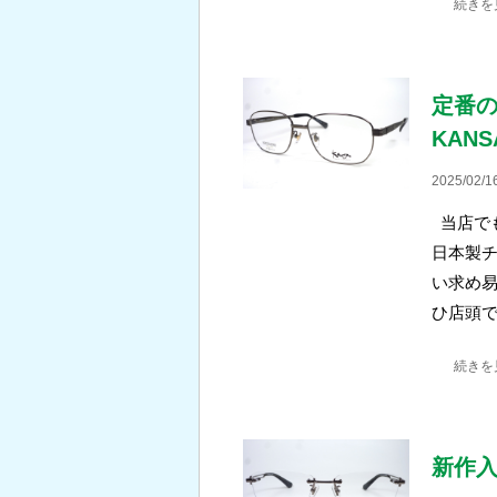
続きを
定番の
KANS
2025/02/1
当店で
日本製
い求め易
ひ店頭
続きを
新作入