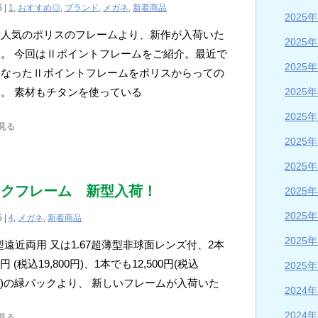
5 |
1
,
おすすめ◎
,
ブランド
,
メガネ
,
新着商品
2025
も人気のポリスのフレームより、新作が入荷いた
2025
。 今回はⅡポイントフレームをご紹介。最近で
2025
くなったⅡポイントフレームをポリスからっての
2025
。 素材もチタンを使っている
2025
見る
2025
2025
ックフレーム 新型入荷！
2025
2025
5 |
4
,
メガネ
,
新着商品
2025
薄型遠近両用 又は1.67超薄型非球面レンズ付、2本
0円 (税込19,800円)、1本でも12,500円(税込
2025
50円)の緑パックより、 新しいフレームが入荷いた
2024
2024
見る