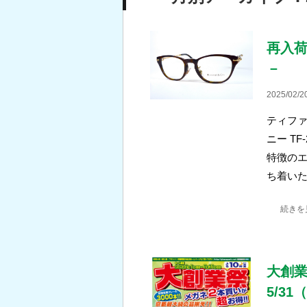
再入荷
－
2025/02/2
ティファ
ニー TF
特徴のエ
ち着い
続きを
大創業
5/31