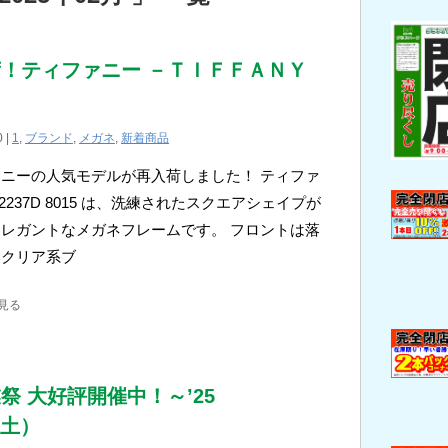
！ティファニー －ＴＩＦＦＡＮＹ
0 |
1
,
ブランド
,
メガネ
,
新着商品
ニーの人気モデルが再入荷しました！ ティファ
-2237D 8015 は、洗練されたスクエアシェイプが
レガントなメガネフレームです。 フロントは落
たクリア系ブ
見る
祭 大好評開催中！～’25
（土）