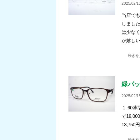
2025/02/1
当店で
しました
は少な
が嬉しい
続きを
緑パ
2025/02/1
１.60
で18,00
13,7
続きを