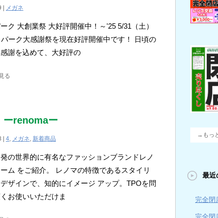
9 |
メガネ
ーク 大創業祭 大好評開催中！～'25 5/31（土）
パーク大感謝祭を現在好評開催中です！ 日頃の
に感謝を込めて、大好評の
見る
 ーrenomaー
→もっ
8 |
4
,
メガネ
,
新着商品
ス発の世界的に有名なファッションブランドレノ
ーム をご紹介。 レノマの特徴であるスタイリ
最近
デザインで、知的にイメージ アップ。TPOを問
広くお使いいただけま
完全閉店
完全閉