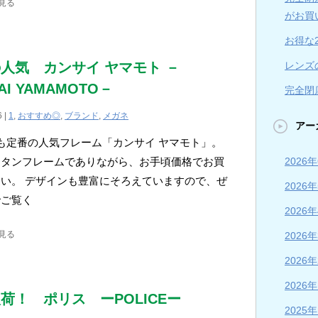
見る
がお買
お得な
レンズ
人気 カンサイ ヤマモト －
AI YAMAMOTO－
完全閉店
6 |
1
,
おすすめ◎
,
ブランド
,
メガネ
アー
も定番の人気フレーム「カンサイ ヤマモト」。
2026
チタンフレームでありながら、お手頃価格でお買
い。 デザインも豊富にそろえていますので、ぜ
2026
でご覧く
2026
見る
2026
2026
2026
荷！ ポリス ーPOLICEー
2025