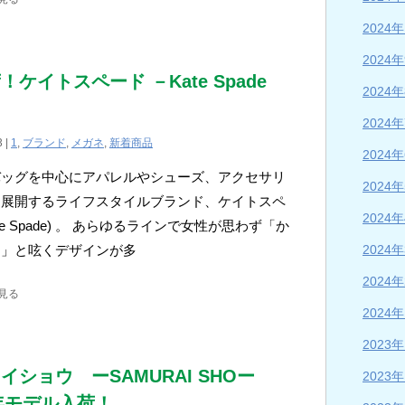
2024
2024
！ケイトスペード －Kate Spade
2024
2024
3 |
1
,
ブランド
,
メガネ
,
新着商品
2024
バッグを中心にアパレルやシューズ、アクセサリ
2024
を展開するライフスタイルブランド、ケイトスペ
2024
te Spade) 。 あらゆるラインで女性が思わず「か
2024
！」と呟くデザインが多
2024
見る
2024
2023
イショウ ーSAMURAI SHOー
2023
5年モデル入荷！