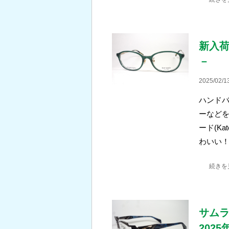
新入荷
－
2025/02/1
ハンド
ーなど
ード(Ka
わいい
続きを
サムラ
202