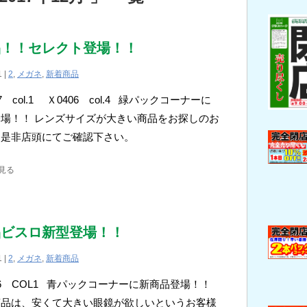
品！！セレクト登場！！
1 |
2
,
メガネ
,
新着商品
 col.1 Ｘ0406 col.4 緑パックコーナーに
場！！ レンズサイズが大きい商品をお探しのお
、是非店頭にてご確認下さい。
見る
品ビスロ新型登場！！
1 |
2
,
メガネ
,
新着商品
36 COL1 青パックコーナーに新商品登場！！
商品は、安くて大きい眼鏡が欲しいというお客様