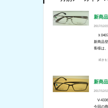
新商
2017/12/2
Ｘ0407
新商品登
客様は
続きを
新商
2017/12/1
V-43
今回の