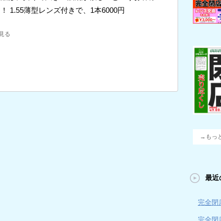
！ 1.55薄型レンズ付きで、1本6000円
見る
→もっ
最近
完全閉店
完全閉