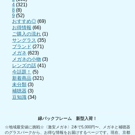
4
(321)
8
(8)
9
(52)
おすすめ◎
(69)
お得情報
(66)
ご購入の流れ
(1)
サングラス
(35)
ブランド
(271)
メガネ
(623)
メガネの小物
(3)
レンズの話
(41)
今話題！
(5)
新着商品
(321)
未分類
(3)
補聴器
(3)
豆知識
(34)
緑パックフレーム 新型入荷！
☆地域最安値に挑戦☆〈激安メガネ〉2本で5,000円〜、メガネと補聴器
のグラスパークから、お得な情報をお届けするページです。現在、京都