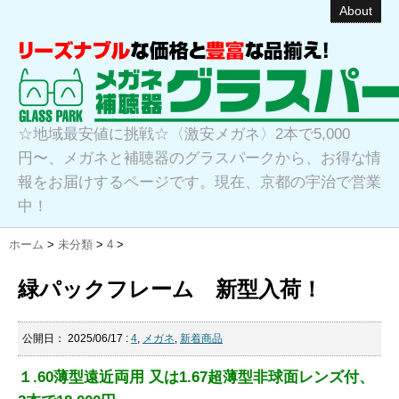
About
☆地域最安値に挑戦☆〈激安メガネ〉2本で5,000
円〜、メガネと補聴器のグラスパークから、お得な情
報をお届けするページです。現在、京都の宇治で営業
中！
ホーム
>
未分類
>
4
>
緑パックフレーム 新型入荷！
公開日：
2025/06/17
:
4
,
メガネ
,
新着商品
１.60薄型遠近両用 又は1.67超薄型非球面レンズ付、