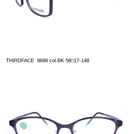
THIRDFACE 8698 col.BK 58□17-148