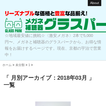
About
☆地域最安値に挑戦☆〈激安メガネ〉2本で5,000
円〜、メガネと補聴器のグラスパークから、お得な情
報をお届けするページです。現在、京都の宇治で営業
中！
ホーム
>
未分類
>
1
>
「 月別アーカイブ：2018年03月 」
一覧