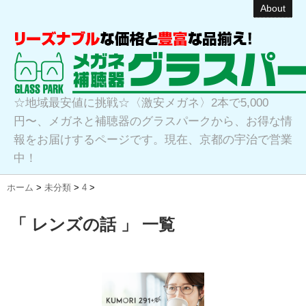
About
☆地域最安値に挑戦☆〈激安メガネ〉2本で5,000
円〜、メガネと補聴器のグラスパークから、お得な情
報をお届けするページです。現在、京都の宇治で営業
中！
ホーム
>
未分類
>
4
>
「 レンズの話 」 一覧