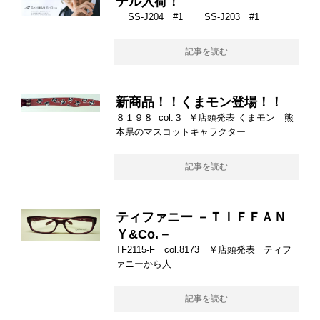
デル入荷！
SS-J204 #1 SS-J203 #1
記事を読む
新商品！！くまモン登場！！
８１９８ col.３ ￥店頭発表 くまモン 熊
本県のマスコットキャラクター
記事を読む
ティファニー －ＴＩＦＦＡＮ
Ｙ&Co.－
TF2115-F col.8173 ￥店頭発表 ティフ
ァニーから人
記事を読む