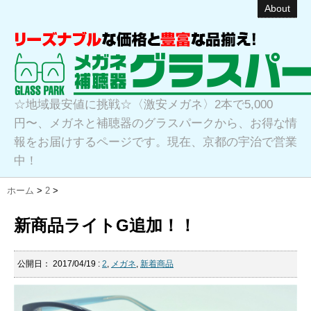
About
☆地域最安値に挑戦☆〈激安メガネ〉2本で5,000
円〜、メガネと補聴器のグラスパークから、お得な情
報をお届けするページです。現在、京都の宇治で営業
中！
ホーム
>
2
>
新商品ライトG追加！！
公開日：
2017/04/19
:
2
,
メガネ
,
新着商品