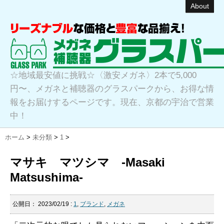
About
☆地域最安値に挑戦☆〈激安メガネ〉2本で5,000
円〜、メガネと補聴器のグラスパークから、お得な情
報をお届けするページです。現在、京都の宇治で営業
中！
ホーム
>
未分類
>
1
>
マサキ マツシマ -Masaki
Matsushima-
公開日：
2023/02/19
:
1
,
ブランド
,
メガネ