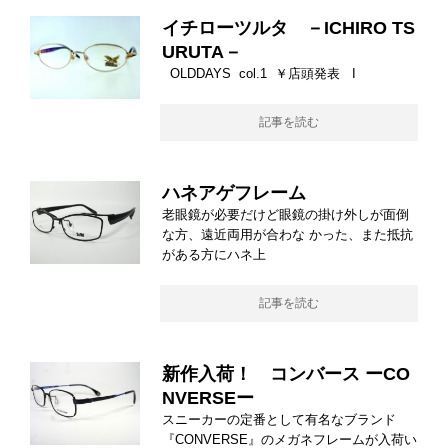
イチローツルタ －ICHIRO TS
URUTA－
OLDDAYS col.1 ￥店頭発表 I
記事を読む
ハネアゲフレーム
老眼鏡が必要だけど眼鏡の掛け外しが面倒
な方、遠近両用が合わな かった、また抵抗
がある方にハネ上
記事を読む
新作入荷！ コンバース ーCO
NVERSEー
スニーカーの定番として有名なブランド
『CONVERSE』のメガネフレームが入荷い