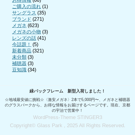
お得情報
(66)
ご購入の流れ
(1)
サングラス
(35)
ブランド
(271)
メガネ
(623)
メガネの小物
(3)
レンズの話
(41)
今話題！
(5)
新着商品
(321)
未分類
(3)
補聴器
(3)
豆知識
(34)
緑パックフレーム 新型入荷しました！
☆地域最安値に挑戦☆〈激安メガネ〉2本で5,000円〜、メガネと補聴器
のグラスパークから、お得な情報をお届けするページです。現在、京都
の宇治で営業中！
WordPress-Theme STINGER3
Copyright© Glass Park , 2025 All Rights Reserved.