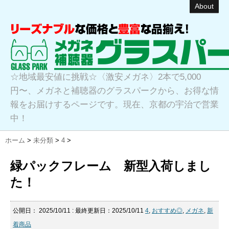
About
☆地域最安値に挑戦☆〈激安メガネ〉2本で5,000
円〜、メガネと補聴器のグラスパークから、お得な情
報をお届けするページです。現在、京都の宇治で営業
中！
ホーム
>
未分類
>
4
>
緑パックフレーム 新型入荷しまし
た！
公開日：
2025/10/11
: 最終更新日：2025/10/11
4
,
おすすめ◎
,
メガネ
,
新
着商品