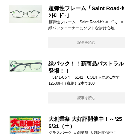
超弾性フレーム「Saint Road-ｾ
ﾝﾄﾛｰﾄﾞ-」
超弾性フレーム「Saint Road-ｾﾝﾄﾛｰﾄﾞ-」 ○
緑パックコーナーにソフトな掛け心地
記事を読む
緑パック！！新商品パストラル
登場！！
5141-Col4 5142 COL4 人気の1本で
12500円（税別）2本で180
記事を読む
大創業祭 大好評開催中！～’25
5/31（土）
グラスパーク 大創業祭 大好評開催中！