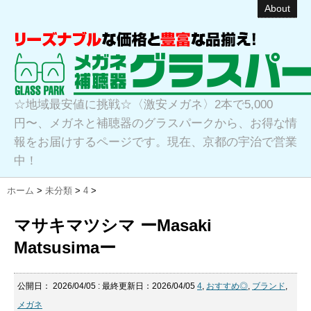
About
☆地域最安値に挑戦☆〈激安メガネ〉2本で5,000
円〜、メガネと補聴器のグラスパークから、お得な情
報をお届けするページです。現在、京都の宇治で営業
中！
ホーム
>
未分類
>
4
>
マサキマツシマ ーMasaki
Matsusimaー
公開日：
2026/04/05
: 最終更新日：2026/04/05
4
,
おすすめ◎
,
ブランド
,
メガネ